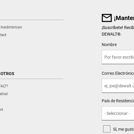
¡Manten
 Inalámbricas
¡Suscríbete! Reci
DEWALT
®
.
tect
User Details
Nombre
Correo Electrónic
SOTROS
WALT?
trial
País de Residenc
ad
Sí, me gust