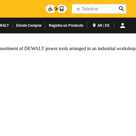
Search
WALT
Dónde Comprar
Registra un Producto
AR | ES