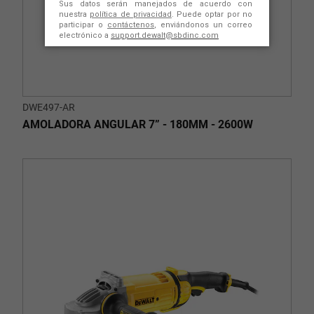
DWE497-AR
AMOLADORA ANGULAR 7” - 180MM - 2600W