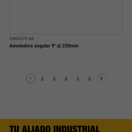
DWE4579-AR
Amoladora angular 9" @ 230mm
1
2
3
4
5
6
Página actual
Page
Page
Page
Page
Page