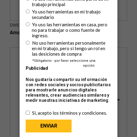
DW831-AR
Amoladora angular 5" @ 125mm