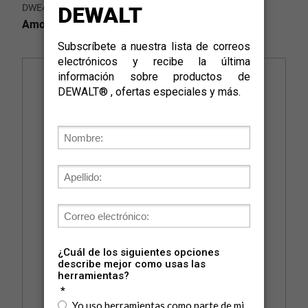
DWE4314-AR
Amoladora angular 5" @ 125mm