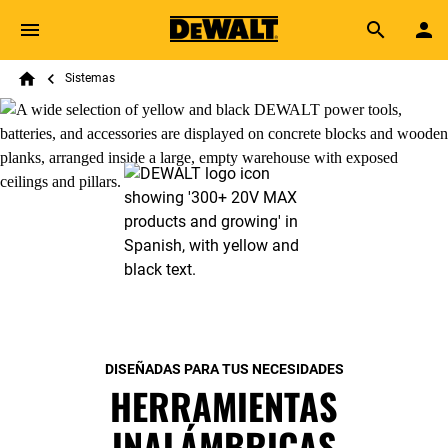
Skip to main content
Breadcrumb
Search
Sistemas
Home
DISEÑADAS PARA TUS NECESIDADES
HERRAMIENTAS
INALÁMBRICAS