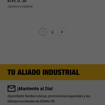
6TPI, U. 2u
Options available
1
2
Página actual
Page
¡Mantente al Día!
¡Suscríbete! Recibe noticias, promociones especiales y las
últimas novedades de DEWALT
®
.