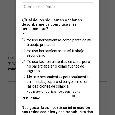
DW3176
7.1/4" (185mm) 36d, ATB (+15°), eje 5/8" corte
madera