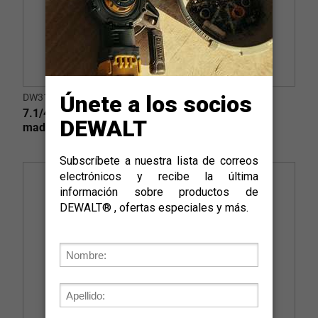
DW3178
7.1/4" (185mm) 24d, ATB (+18°), eje 5/8" corte
madera