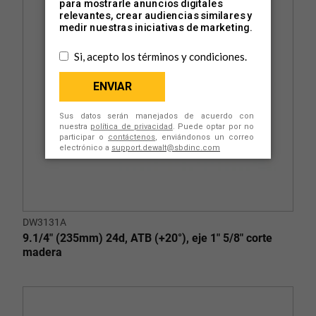
DW3131A
9.1/4" (235mm) 24d, ATB (+20°), eje 1" 5/8" corte
madera